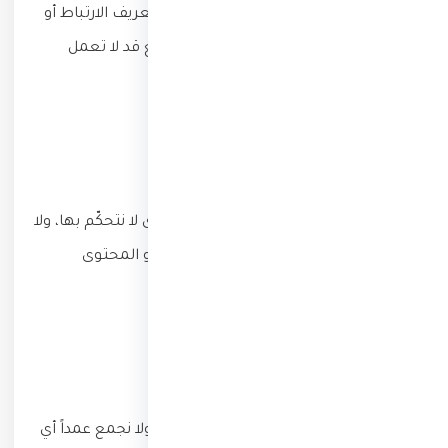
يمكنك ضبط متصفحك لرفض ملفات تعريف الارتباط أو
حذفها، مع العلم أن بعض ميزات الموقع قد لا تعمل
بشكل كامل عند تعطيلها.
روابط لمواقع خارجية
قد يحتوي الموقع على روابط لمواقع أخرى لا نتحكّم بها، ولا
نتحمّل مسؤولية سياسات الخصوصية أو المحتوى
الخاص بها.
خصوصية الأطفال
موقعنا غير موجّه للأطفال دون 13 عاماً، ولا نجمع عمداً أي