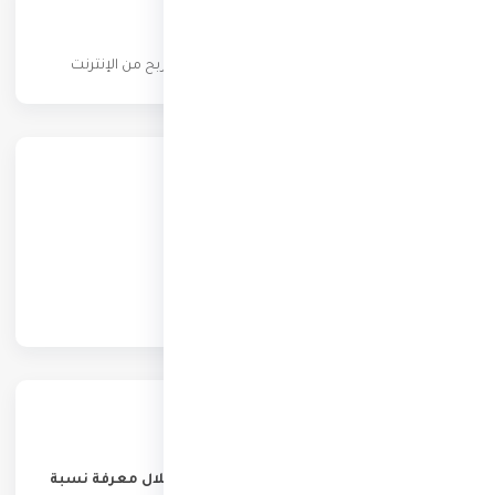
عن المدونة
كن شخصاً ثرياً — عملات رقمية، تجارة إلكترونية، ربح من الإنترنت
أحدث المقالات
حساب القرض الشخصي من خلال معرفة نسبة