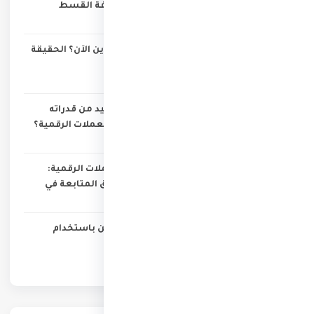
الفائدة: 7 خطوات سهلة لمعرفة القسط
الشهري والتكلفة الحقيقية
لماذا باع مايكل سايلور البيتكوين الآن؟ الحقيقة
وراء أول عملية بيع منذ سنوات
الذكاء الاصطناعي: كيف تستفيد من قدراته
التحليلية في قراءة الأسهم والعملات الرقمية؟
جواهر الذكاء الصناعي من العملات الرقمية:
أفضل 6 عملات صاعدة تستحق المتابعة في
2025
دليلك الكامل لتعدين البيتكوين باستخدام
الكمبيوتر الشخصي