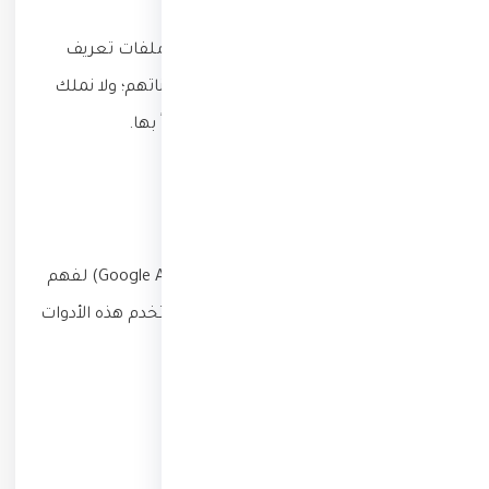
للإعلانات وملفات الارتباط
.
قد يستخدم معلنون خارجيون آخرون ملفات تعريف
ارتباط خاصة بهم لقياس فعالية إعلاناتهم؛ ولا نملك
نحن وصولاً إلى تلك الملفات أو تحكّماً بها.
أدوات التحليل
قد نستخدم أدوات تحليلية (مثل Google Analytics) لفهم
سلوك الزوّار وتحسين المحتوى، وقد تستخدم هذه الأدوات
ملفات تعريف ارتباط بدورها.
التحكم بملفات الارتباط