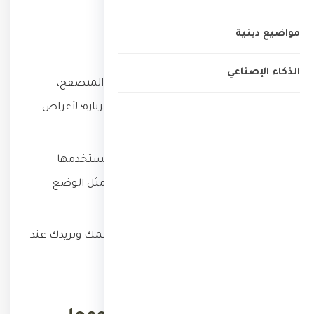
مواضيع دينية
المعلومات التي نجمعها
الذكاء الإصناعي
بيانات السجلّات:
مثل عنوان IP، نوع المتصفح،
الصفحات التي تزورها، وتاريخ ووقت الزيارة؛ لأغراض
تحليلية وأمنية.
ملفات تعريف الارتباط (Cookies):
نستخدمها
لتحسين تجربتك وحفظ تفضيلاتك (مثل الوضع
الليلي) وقياس الأداء.
البيانات التي تقدّمها طوعاً:
مثل اسمك وبريدك عند
كتابة تعليق أو التواصل معنا.