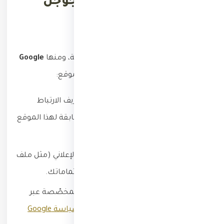
إعلانات الطرف الثالث وجوجل
أدسنس
نستعين بمزوّدي إعلانات من جهات خارجية، ومنها
Google
AdSense
، لعرض الإعلانات عند زيارتك للموقع:
يستخدم Google ومزوّدوه ملفات تعريف الارتباط
لعرض إعلانات مبنية على زياراتك السابقة لهذا الموقع
أو لمواقع أخرى على الإنترنت.
يتيح استخدام Google لملف الارتباط الإعلاني (مثل ملف
DART) عرض إعلانات أكثر ملاءمة لاهتماماتك.
يمكنك إلغاء الاشتراك في الإعلانات المخصّصة عبر
إعدادات إعلانات Google
، أو مراجعة
سياسة Google