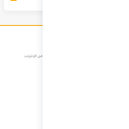
ثري انفو
كن شخصاً ثرياً — عملات رقمية، تجارة إلكترونية، ربح من الإنترنت
الأقسام
العملات الرقمية
ثقافة عامة
الربح من الإنترنت
الاستثمار
التجارة الإلكترونية