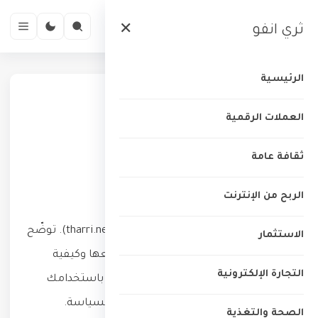
ثري انفو
✕
الرئيسية
الرئيسية
›
سياسة الخصوصية
العملات الرقمية
سياسة الخصوصية
ثقافة عامة
مقدمة
الربح من الإنترنت
خصوصيتك تهمّنا في موقع
ثري انفو
(tharri.net). توضّح
الاستثمار
هذه السياسة أنواع المعلومات التي نجمعها وكيفية
التجارة الإلكترونية
استخدامها وحمايتها عند زيارتك للموقع. باستخدامك
للموقع فإنك توافق على ما ورد في هذه السياسة.
الصحة والتغذية