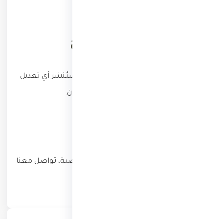
بيانات منهم.
التعديلات على السياسة
قد نُحدّث هذه السياسة من وقت لآخر، وسيُنشر أي تعديل
على هذه الصفحة مع تحديث تاريخ السريان.
التواصل
لأي استفسار بخصوص سياسة الخصوصية، تواصل معنا
عبر البريد:
info@tharri.net