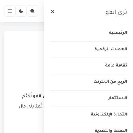
ثري انفو
✕
الرئيسية
الرئيسية
›
إخلاء المسؤولية
العملات الرقمية
إخلاء المسؤولية
ثقافة عامة
إخلاء المسؤولية
الربح من الإنترنت
جميع المحتويات المنشورة في موقع
ثري انفو
تُقدَّم
الاستثمار
لأغراض تعليمية وإعلامية عامة فقط، ولا تُعدّ بأي حال
التجارة الإلكترونية
نصيحة مالية أو استثمارية أو قانونية.
الصحة والتغذية