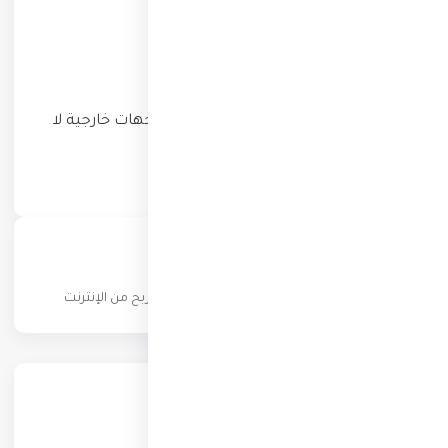
الروابط والإعلانات
قد يحتوي الموقع على روابط أو إعلانات لجهات خارجية لا
نتحكّم بها، ووجودها لا يعني تأييدنا لها.
عن المدونة
كن شخصاً ثرياً — عملات رقمية، تجارة إلكترونية، ربح من الإنترنت