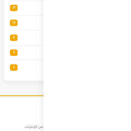
الاستثمار
21
التجارة الإلكترونية
12
الصحة والتغذية
6
مواضيع دينية
3
الذكاء الإصناعي
2
ثري انفو
كن شخصاً ثرياً — عملات رقمية، تجارة إلكترونية، ربح من الإنترنت