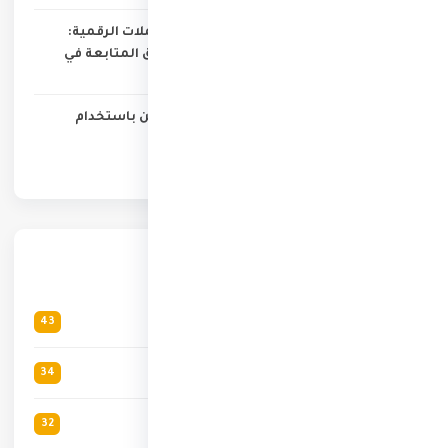
جواهر الذكاء الصناعي من العملات الرقمية:
أفضل 6 عملات صاعدة تستحق المتابعة في
2025
دليلك الكامل لتعدين البيتكوين باستخدام
الكمبيوتر الشخصي
الأقسام
العملات الرقمية
43
ثقافة عامة
34
الربح من الإنترنت
32