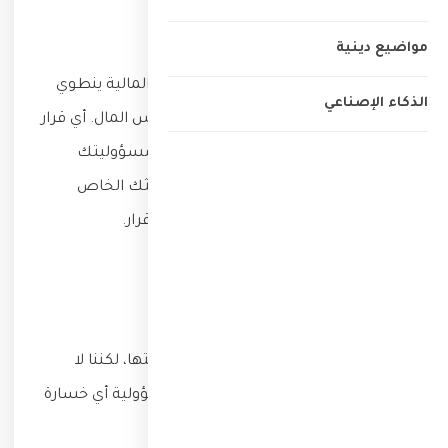
المخاطر المالية
مواضيع دينية
الاستثمار في العملات الرقمية والأسواق المالية ينطوي
الذكاء الإصناعي
على مخاطر عالية وقد يؤدي إلى خسارة رأس المال. أي قرار
تتخذه بناءً على محتوى الموقع يقع على مسؤوليتك
الشخصية وحدك، ونوصي دائماً بإجراء بحثك الخاص
واستشارة مختصّ مرخّص قبل اتخاذ أي قرار.
دقة المعلومات
نبذل جهدنا لضمان دقّة المعلومات وحداثتها، لكننا لا
نضمن خلوّها من الأخطاء، ولا نتحمّل مسؤولية أي خسارة
ناتجة عن الاعتماد عليها.