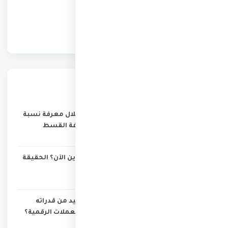
أحدث المقالات
حساب القرض الشخصي من خلال معرفة نسبة
الفائدة: 7 خطوات سهلة لمعرفة القسط
الشهري والتكلفة الحقيقية
لماذا باع مايكل سايلور البيتكوين الآن؟ الحقيقة
وراء أول عملية بيع منذ سنوات
الذكاء الاصطناعي: كيف تستفيد من قدراته
التحليلية في قراءة الأسهم والعملات الرقمية؟