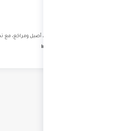
التزامنا
نحرص على تقديم محتوى أصيل ومراجَع، مع تح
التعاون:
info@tharri.net