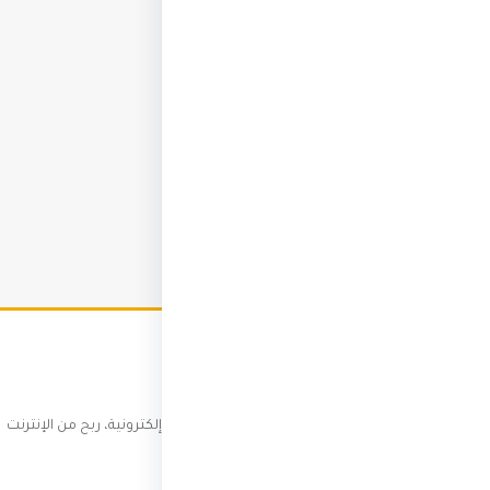
ثري انفو
كن شخصاً ثرياً — عملات رقمية، تجارة إلكترونية، ربح من الإنترنت