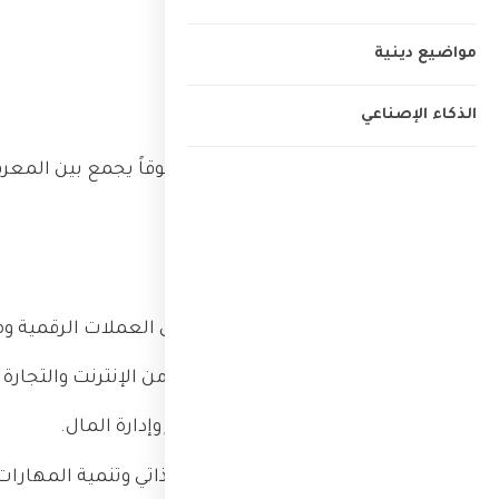
دخل ومعرفة حقيقية.
مواضيع دينية
رؤيتنا
الذكاء الإصناعي
أن نكون مرجعاً عربياً موثوقاً يجمع بين المع
ماذا نقدّم
شروحات ومقالات في العملات الرقمية و
طرق وأساليب الربح من الإنترنت والتجارة ا
أساسيات الاستثمار وإدارة المال.
محتوى في التطوير الذاتي وتنمية المهارات