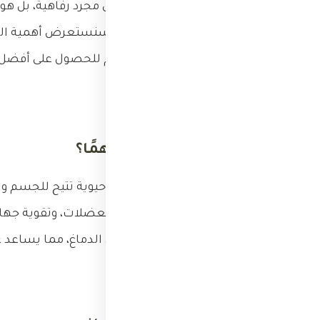
والعقل. النوم الجيد ليس مجرد رفاهية، بل 
سليم. في هذه المقالة، سنستعرض أهمية النوم
يمكن تحسين جودة النوم للحصول على أفضل ا
لماذا يعتبر النوم مهمًا؟
النوم هو عملية بيولوجية حيوية تتيح للجسم وا
بإصلاح الأنسجة، وبناء العضلات، وتقوية جها
تم جمعها خلال اليوم في الدماغ، مما يساعد ع