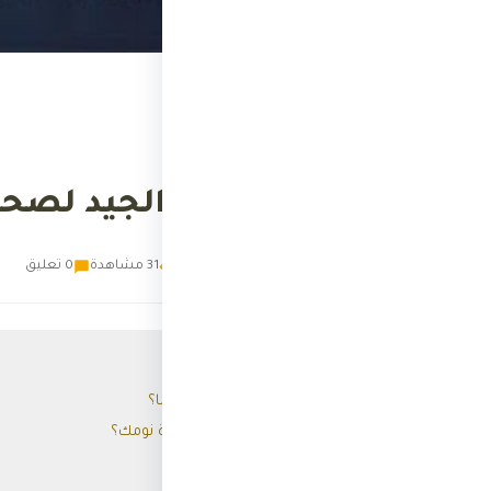
الرئيسية
›
الصحة والتغذية
الصحة والتغذية
أهمية النوم الجيد لصح
ث
ثري
11 أغسطس 2024
31 مشاهدة
0 تعليق
📑 محتويات المقال
لماذا يعتبر النوم مهمًا؟
كيف تحسن من جودة نومك؟
الخلاصة