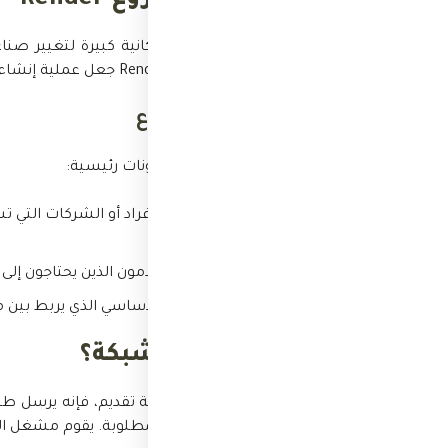
مستقبل مشروع Render
يتمتع مشروع Render بإمكانية كبير
لامركزية وفعالة، يمكن لـ Render جعل عملية إنشاء الرسومات أكثر سهولة وبأسعار معقولة.
تفاصيل المشروع
تتكون الشبكة من ثلاثة مكونات رئيسية:
مشغلو العقد:
بهم.
الفنانون:
هم المستخدمون الذين يحتاجون إلى 
الشبكة:
هي النظام الأساسي الذي يربط بين م
كيف تعمل الشبكة؟
عندما يحتاج الفنان إلى خدمة تقديم، فإنه يرسل ط
عقد لديه طاقة الحوسبة المطلوبة. يقوم مشغل الع