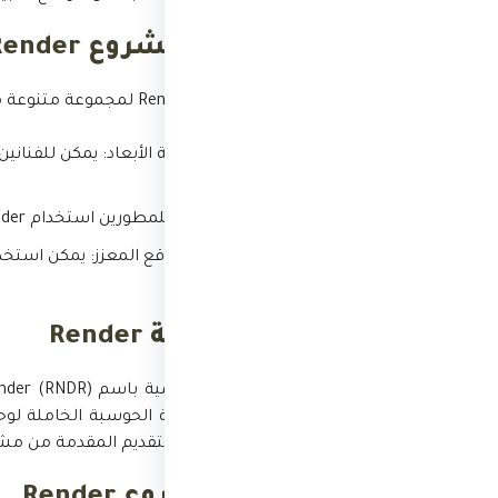
استخدامات مشروع Render
يمكن استخدام مشروع Render لمجموعة متنوعة من الأغراض، بما في ذلك:
إنشاء الرسومات ثلاثية الأبعاد:
وواقعية.
تطوير الألعاب:
يمكن للمطورين استخدام Render لإنشاء ألعاب ثلاثية الأبعاد أكثر إثارة وواقعية.
الواقع الافتراضي والواقع المعزز:
غامرة.
العملة الرقمية Render
أيضًا للدفع مقابل خدمات التقديم المقدمة من مش