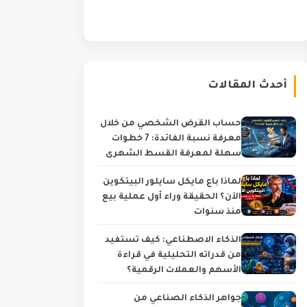
أحدث المقالات
حساب القرض الشخصي من خلال
معرفة نسبة الفائدة: 7 خطوات
سهلة لمعرفة القسط الشهري
والتكلفة الحقيقية
لماذا باع مايكل سايلور البيتكوين
الآن؟ الحقيقة وراء أول عملية بيع
منذ سنوات
الذكاء الاصطناعي: كيف تستفيد
من قدراته التحليلية في قراءة
الأسهم والعملات الرقمية؟
جواهر الذكاء الصناعي من