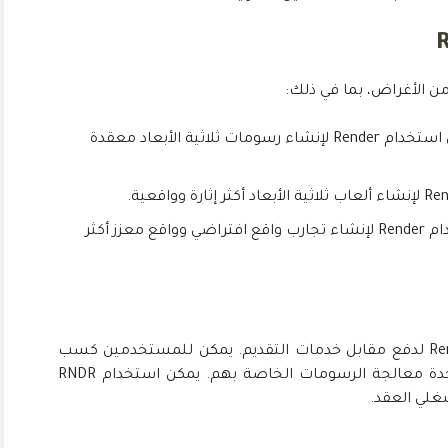
يمكن للفنانين استخدام Render لإنشاء رسومات ثلاثية الأبعاد معقدة
يمكن استخدام Render لإنشاء تجارب واقع افتراضي وواقع معزز أكثر
تستخدم الشبكة عملة رقمية باسم Render (RNDR) لدفع مقابل خدمات التقديم. يمكن للمستخدمين كسب
RNDR من خلال توفير طاقة الحوسبة الخاملة لوحدة معالجة الرسومات الخاصة بهم. يمكن استخدام RNDR
غلي العقد.