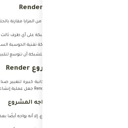
مزايا مشروع Render
يوفر مشروع Render العديد من المزايا مقارنة بالحلول التقليدية لعرض الرسومات ثلاثية الأبعاد، بما في ذلك:
لامركزية:
لا تعتمد الشبكة على أي طرف ثالث مرك
كفاءة:
تستخدم الشبكة تقنية الحوسبة السحابي
قابلية التوسع:
يمكن للشبكة أن تتوسع لتلبية
مستقبل مشروع Render
يتمتع مشروع Render بإمكانية كبير
لامركزية وفعالة، يمكن لـ Render جعل عملية إنشاء الرسومات أكثر سهولة وبأسعار معقولة.
التحديات التي تواجه المشروع
على الرغم من مزايا المشروع، إلا أنه يواجه أيضًا ب