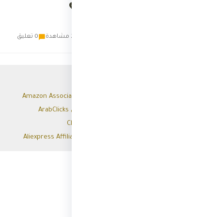
عمولة عالية؟
ث
ثري
20 مارس 2022
22 مشاهدة
0 تعليق
📑 محتويات المقال
1. أمازون افيلييت Amazon Associates
2. شركة عرب كليكس ArabClicks
3. كليك بانك ClickBank
4. علي إكسبريس Aliexpress Affiliate