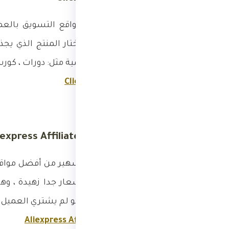
بلا منازع يعتبر أفضل مواقع التسويق بالع
صاحب المنتج وبينك وتختار المنتج الذي يج
قليلا فأكثرها منتجات رقمية مثل: دورات ، كورسات
رابط التسجيل:
ClickBank
4. علي إكسبريس Aliexpress Affiliate
يعتبر السوق الصيني الشهير من أفضل مواقع 
قد تخطر على بالك وبأسعار جدا زهيدة ، وهذا
يعطي لك العمولة حتى لو لم يشتري العميل ا
رابط التسجيل:
Aliexpress Affiliate