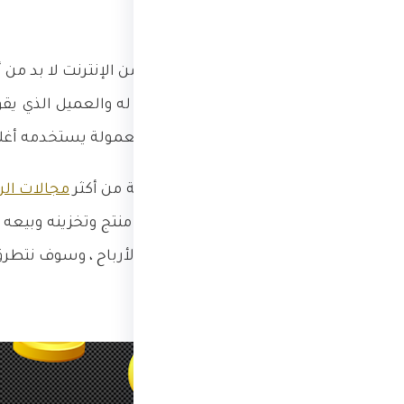
لكل من يرغب في الربح من الإنترنت لا بد 
أخذ منتج معين والترويج له والعميل الذي 
المبيعات ، والتسويق بالعمولة يستخدمه أغلب ا
ويعتبر التسويق بالعمولة من أكثر
مجالات الر
بالربح فلن تحتاج لشراء منتج وتخزينه وبيعه
والترويج لروابطك وتبدأ الأرباح ، وسوف نتطر