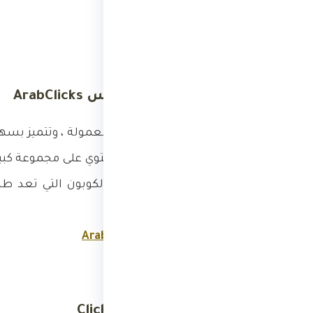
2. شركة عرب كليكس ArabClicks
منصة عربية للتسويق بالعمولة ، وتتميز بسهو
للتسويق بالعمولة ، وتحتوي على مجموعة كبي
لك التسويق أيضا عبر الكوبون التي تعد 
عليك كمسوق.
رابط التسجيل:
ArabClicks
3. كليك بانك ClickBank