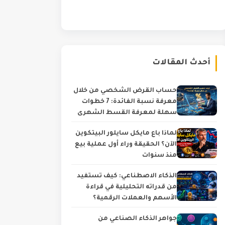
أحدث المقالات
حساب القرض الشخصي من خلال
معرفة نسبة الفائدة: 7 خطوات
سهلة لمعرفة القسط الشهري
والتكلفة الحقيقية
لماذا باع مايكل سايلور البيتكوين
الآن؟ الحقيقة وراء أول عملية بيع
منذ سنوات
الذكاء الاصطناعي: كيف تستفيد
من قدراته التحليلية في قراءة
الأسهم والعملات الرقمية؟
جواهر الذكاء الصناعي من