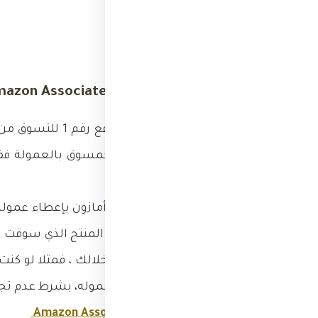
1. أمازون افيلييت Amazon Associates
يعتبر موقع أمازون
يعد شيء جيد جدا لك كمسوق بالعمولة ففرص
خدمات.
لا يعطيك عموله مقابل المنتج الذي سوقت 
أنه وصل إلى أمازون من خلالك ، فمثلا لو كن
هاتف فأنت تحصل على عموله، بشرط عدم تجاوزه ل 4
رابط التسجيل:
Amazon Associates